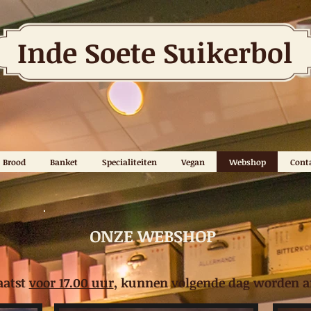
Inde Soete Suikerbol
Brood
Banket
Specialiteiten
Vegan
Webshop
Cont
ONZE WEBSHOP
aatst
voor 17.00 uur
, kunnen volgende dag worden a