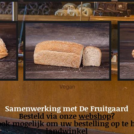
Taarten
Vegan
Samenwerking met De Fruitgaard
Besteld via onze
webshop
?
ok mogelijk om uw bestelling op te 
landwinkel