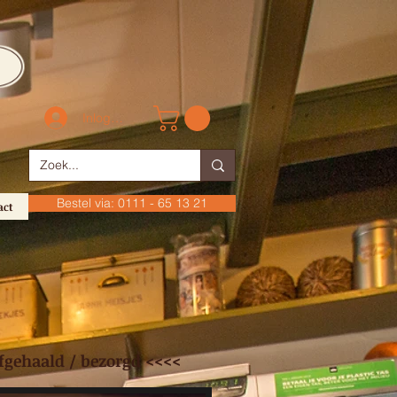
Inloggen
Bestel via: 0111 - 65 13 21
act
fgehaald / bezorgd <<<<