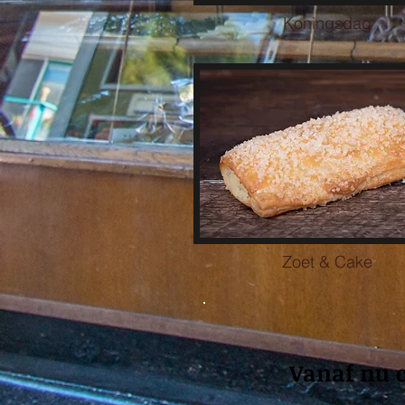
Koningsdag
Zoet & Cake
Vanaf nu o