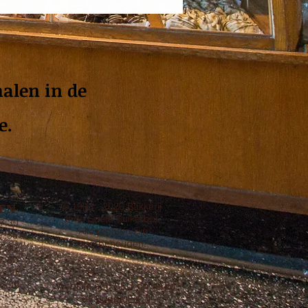
halen in de
e.
DEN
© 1993 - 2026 Bakkerij
Inde Soete Suikerbol.
7:30
Alle rechten zijn
7:30
voorbehouden.
7:30
7:30
7:30
6.00
Website and SEO powered
by
BudgetFix.nl