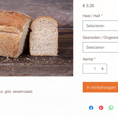
Prijs
€ 3,35
Heel / Half
*
Selecteren
Gesneden / Ongesn
Selecteren
Aantal
*
In winkelwagen
ut, gist, sesamzaad