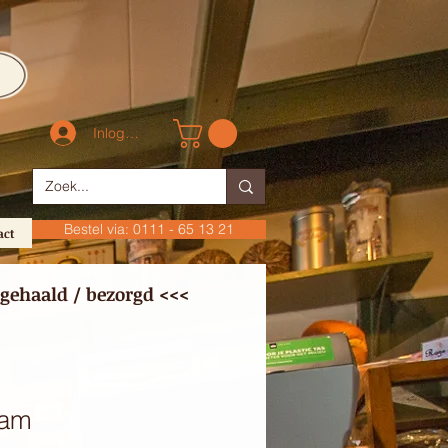
Inloggen
Bestel via: 0111 - 65 13 21
act
gehaald / bezorgd <<<
sam