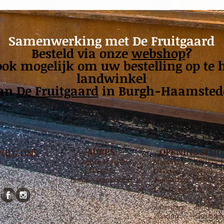
Samenwerking met De Fruitgaard
Besteld via onze
webshop
?
ok mogelijk om uw bestelling op te 
landwinkel
an
De Fruitgaard
in Burgh-Haamsted
ADRES
OPENINGSTIJ
VOLG ONS
Burghse Ring 31
Maandag*: 08:00 - 1
4328 LL
Dinsdag: 08:00 - 1
Burgh-Haamstede
Woensdag: 08:00 - 1
Donderdag: 08:00 - 1
Vrijdag: 08:00 - 1
Zaterdag: 08.00 - 1
Zondag: Gesloten