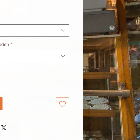
eden
*