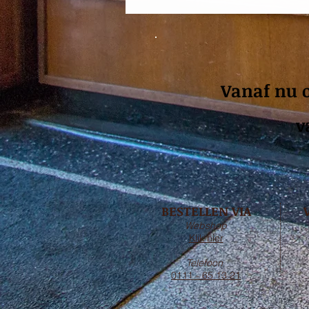
Vanaf nu o
v
BESTELLEN VIA
Webshop
Klik hier
Telefoon
0111 - 65 13 21