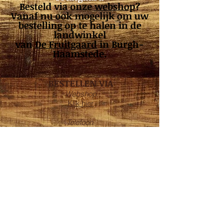
Besteld via onze
webshop
?
Vanaf nu ook mogelijk om uw
bestelling op te halen in de
landwinkel
van
De Fruitgaard
in Burgh-
Haamstede.
BESTELLEN VIA
Webshop
Klik hier
Telefoon
0111 - 65 13 21
OPENINGSTIJDEN
Maandag*: 08:00 - 17:30
Dinsdag: 08:00 - 17:30
Woensdag: 08:00 - 17:30
Donderdag: 08:00 - 17:30
Vrijdag: 08:00 - 17:30