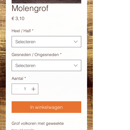
Molengrof
Prijs
€ 3,10
Heel / Half
*
Selecteren
Gesneden / Ongesneden
*
Selecteren
Aantal
*
In winkelwagen
Grof volkoren met geweekte