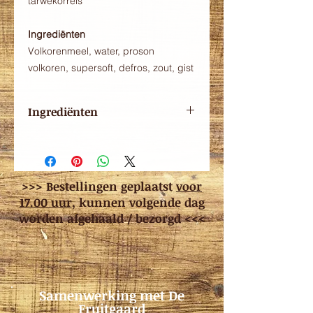
tarwekorrels
Ingrediënten
Volkorenmeel, water, proson
volkoren, supersoft, defros, zout, gist
Ingrediënten
Volkorenmeel, water, Proson
volkoren, Supersoft, Defros, zout, gist
>>> Bestellingen geplaatst
voor
17.00 uur
, kunnen volgende dag
worden afgehaald / bezorgd <<<
Samenwerking met De
Fruitgaard