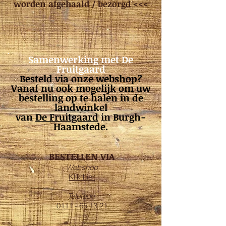
worden afgehaald / bezorgd <<<
Samenwerking met De
Fruitgaard
Besteld via onze
webshop
?
Vanaf nu ook mogelijk om uw
bestelling op te halen in de
landwinkel
van
De Fruitgaard
in Burgh-
Haamstede.
BESTELLEN VIA
Webshop
Klik hier
Telefoon
0111 - 65 13 21