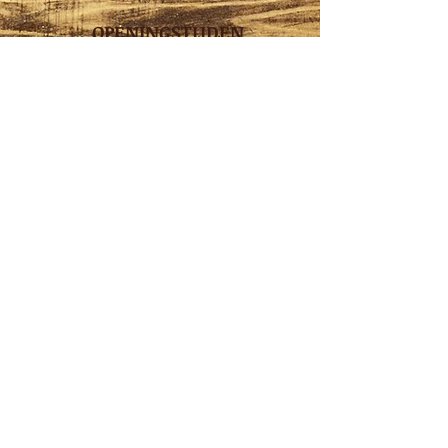
OPENINGSTIJDEN
Maandag*: 08:00 - 17:30
Dinsdag: 08:00 - 17:30
Woensdag: 08:00 - 17:30
Donderdag: 08:00 - 17:30
Vrijdag: 08:00 - 17:30
Zaterdag:
08.00 - 16.00
Zondag: Gesloten
ADRES
Burghse Ring 31
4328 LL
Burgh-Haamstede
VOLG ONS