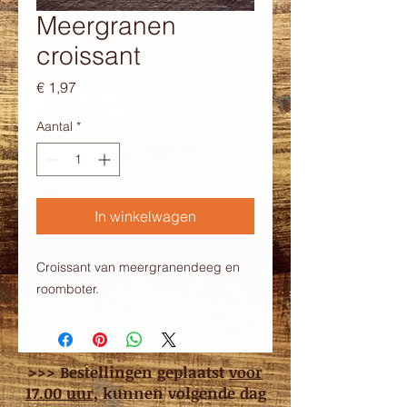
Meergranen
croissant
Prijs
€ 1,97
Aantal
*
In winkelwagen
Croissant van meergranendeeg en
roomboter.
>>> Bestellingen geplaatst
voor
17.00 uur
, kunnen volgende dag