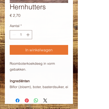
Hernhutters
Prijs
€ 2,70
Aantal
*
In winkelwagen
Roomboterkoekdeeg in vorm
gebakken.
Ingrediënten
Biflor (
bloem
), boter, basterdsuiker, ei