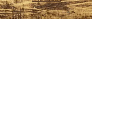
OPENINGSTIJDEN
Maandag*: 08:00 - 17:30
Dinsdag: 08:00 - 17:30
Woensdag: 08:00 - 17:30
Donderdag: 08:00 - 17:30
Vrijdag: 08:00 - 17:30
Zaterdag:
08.00 - 16.00
Zondag: Gesloten
ADRES
Burghse Ring 31
4328 LL
Burgh-Haamstede
VOLG ONS