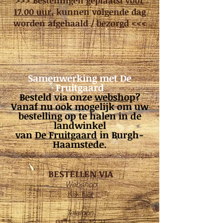
>>> Bestellingen geplaatst
voor
17.00 uur
, kunnen volgende dag
worden afgehaald / bezorgd <<<
Samenwerking met De
Fruitgaard
Besteld via onze
webshop
?
Vanaf nu ook mogelijk om uw
bestelling op te halen in de
landwinkel
van
De Fruitgaard
in Burgh-
Haamstede.
BESTELLEN VIA
Webshop
Klik hier
Telefoon
0111 - 65 13 21