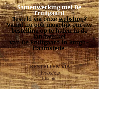
Samenwerking met De
Fruitgaard
Besteld via onze
webshop
?
Vanaf nu ook mogelijk om uw
bestelling op te halen in de
landwinkel
van
De Fruitgaard
in Burgh-
Haamstede.
BESTELLEN VIA
Webshop
Klik hier
Telefoon
0111 - 65 13 21
OPENINGSTIJDEN
Maandag*: 08:00 - 17:30
Dinsdag: 08:00 - 17:30
Woensdag: 08:00 - 17:30