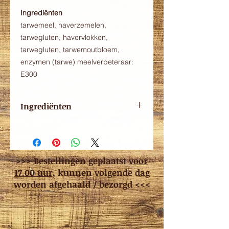
Ingrediënten
tarwemeel, haverzemelen,
tarwegluten, havervlokken,
tarwegluten, tarwemoutbloem,
enzymen (tarwe) meelverbeteraar:
E300
Ingrediënten
Tarwemeel, haverzemelen,
tarwegluten, havervlokken,
tarwegluten, tarwemoutbloem,
enzymen (tarwe) meelverbeteraar:
>>> Bestellingen geplaatst
voor
E300
17.00 uur
, kunnen volgende dag
worden afgehaald / bezorgd <<<