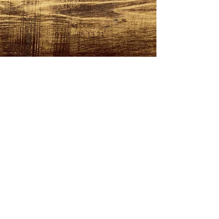
Klik hier
Telefoon
0111 - 65 13 21
OPENINGSTIJDEN
Maandag*: 08:00 - 17:30
Dinsdag: 08:00 - 17:30
Woensdag: 08:00 - 17:30
Donderdag: 08:00 - 17:30
Vrijdag: 08:00 - 17:30
Zaterdag:
08.00 - 16.00
Zondag: Gesloten
ADRES
Burghse Ring 31
4328 LL
Burgh-Haamstede