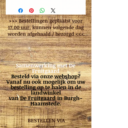
>>> Bestellingen geplaatst
voor
17.00 uur
, kunnen volgende dag
worden afgehaald / bezorgd <<<
Samenwerking met De
Fruitgaard
Besteld via onze
webshop
?
Vanaf nu ook mogelijk om uw
bestelling op te halen in de
landwinkel
van
De Fruitgaard
in Burgh-
Haamstede.
BESTELLEN VIA
Webshop