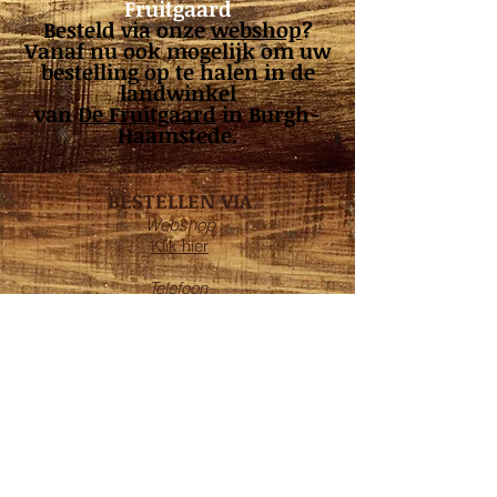
Fruitgaard
Besteld via onze
webshop
?
Vanaf nu ook mogelijk om uw
bestelling op te halen in de
landwinkel
van
De Fruitgaard
in Burgh-
Haamstede.
BESTELLEN VIA
Webshop
Klik hier
Telefoon
0111 - 65 13 21
OPENINGSTIJDEN
Maandag*: 08:00 - 17:30
Dinsdag: 08:00 - 17:30
Woensdag: 08:00 - 17:30
Donderdag: 08:00 - 17:30