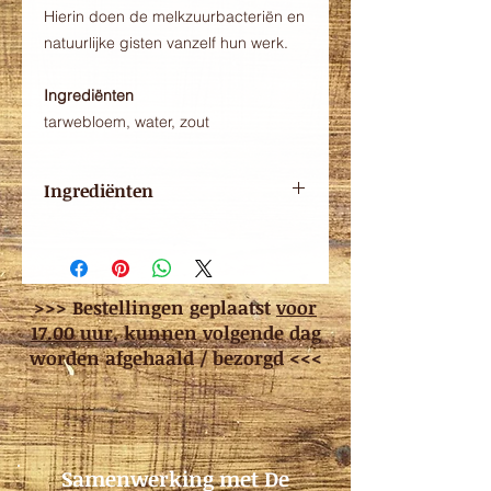
Hierin doen de melkzuurbacteriën en
natuurlijke gisten vanzelf hun werk.
Ingrediënten
tarwebloem, water, zout
Ingrediënten
Tarwebloem, water, zout
>>> Bestellingen geplaatst
voor
17.00 uur
, kunnen volgende dag
worden afgehaald / bezorgd <<<
Samenwerking met De