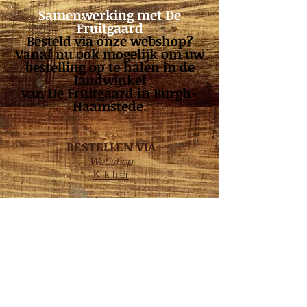
Samenwerking met De
Fruitgaard
Besteld via onze
webshop
?
Vanaf nu ook mogelijk om uw
bestelling op te halen in de
landwinkel
van
De Fruitgaard
in Burgh-
Haamstede.
BESTELLEN VIA
Webshop
Klik hier
Telefoon
0111 - 65 13 21
OPENINGSTIJDEN
Maandag*: 08:00 - 17:30
Dinsdag: 08:00 - 17:30
Woensdag: 08:00 - 17:30