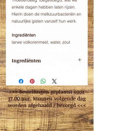
'moederdeeg' toegevoegd, wat we
enkele dagen hebben laten rijzen.
Hierin doen de melkzuurbacteriën en
natuurlijke gisten vanzelf hun werk.
Ingrediënten
tarwe volkorenmeel, water, zout
Ingrediënten
Tarwe volkorenmeel, water, zout
>>> Bestellingen geplaatst
voor
17.00 uur
, kunnen volgende dag
worden afgehaald / bezorgd <<<