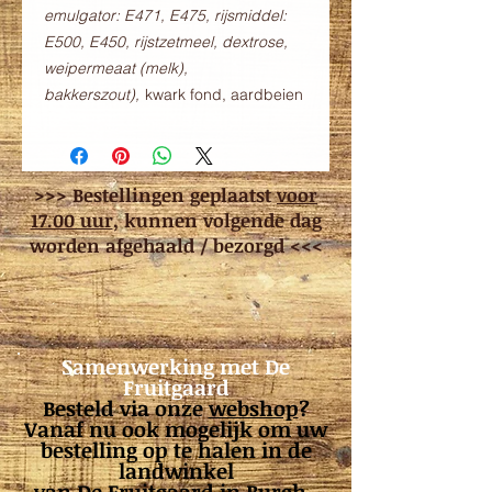
emulgator: E471, E475, rijsmiddel:
E500, E450, rijstzetmeel, dextrose,
weipermeaat (melk),
bakkerszout),
kwark fond, aardbeien
>>> Bestellingen geplaatst
voor
17.00 uur
, kunnen volgende dag
worden afgehaald / bezorgd <<<
Samenwerking met De
Fruitgaard
Besteld via onze
webshop
?
Vanaf nu ook mogelijk om uw
bestelling op te halen in de
landwinkel