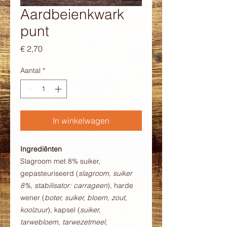
Aardbeienkwark
punt
Prijs
€ 2,70
Aantal
*
In winkelwagen
Ingrediënten
Slagroom met 8% suiker,
gepasteuriseerd (
slagroom, suiker
8%, stabilisator: carrageen
), harde
wener (
boter, suiker, bloem, zout,
koolzuur
), kapsel (
suiker,
tarwebloem, tarwezetmeel,