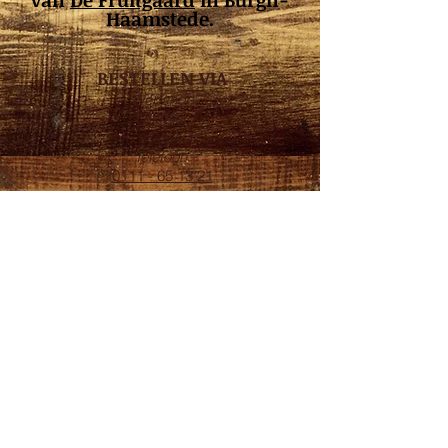
van
De Fruitgaard
in Burgh-
Haamstede.
BESTELLEN VIA
Webshop
Klik hier
Telefoon
0111 - 65 13 21
OPENINGSTIJDEN
Maandag*: 08:00 - 17:30
Dinsdag: 08:00 - 17:30
Woensdag: 08:00 - 17:30
Donderdag: 08:00 - 17:30
Vrijdag: 08:00 - 17:30
Zaterdag:
08.00 - 16.00
Zondag: Gesloten